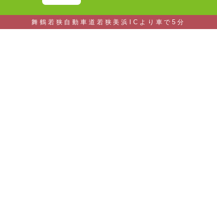
舞鶴若狭自動車道若狭美浜ICより車で5分