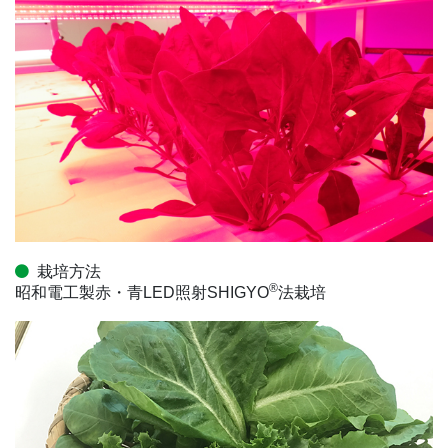
栽培方法
®
昭和電工製赤・青LED照射SHIGYO
法栽培